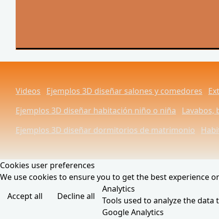
Videos
Ejemplos 3D diseñar salones y comedores
Ext
Ejemplos 3D diseñar habitación niño o niña
Lavabos, 
Ejemplos 3D diseñar dormitorios de matrimonio
Habit
Cookies user preferences
We use cookies to ensure you to get the best experience on 
Analytics
Accept all
Decline all
Tools used to analyze the data 
Google Analytics