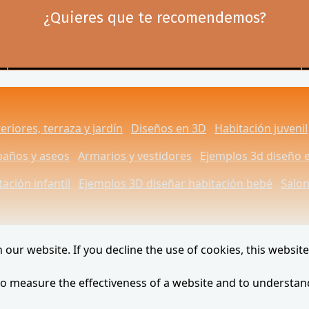
¿Quieres que te recomendemos?
eriores, terraza y jardín
Diseños en 3D
Habitación juvenil
baños y aseos
Armarios y vestidores
Ejemplos 3d diseño 
ación infantil
Ejemplos 3D diseñar habitación bebé
Salo
our website. If you decline the use of cookies, this websit
to measure the effectiveness of a website and to understan