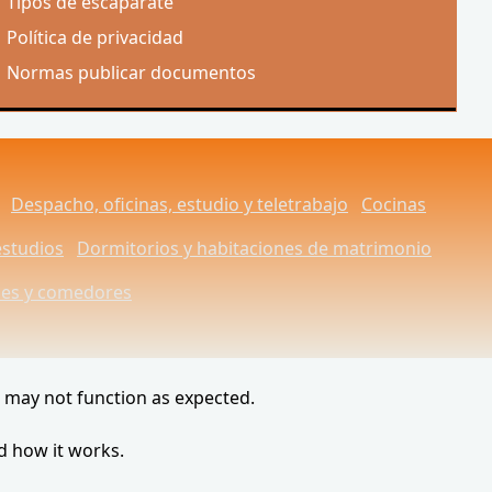
Tipos de escaparate
Política de privacidad
Normas publicar documentos
Despacho, oficinas, estudio y teletrabajo
Cocinas
estudios
Dormitorios y habitaciones de matrimonio
nes y comedores
e may not function as expected.
d how it works.