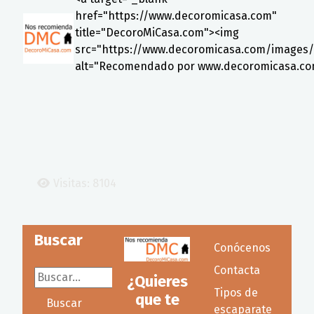
href="https://www.decoromicasa.com"
title="DecoroMiCasa.com"><img
src="https://www.decoromicasa.com/images/i
alt="Recomendado por www.decoromicasa.co
Visitas: 8104
Buscar
Conócenos
Contacta
Buscar...
¿Quieres
Tipos de
que te
Buscar
escaparate