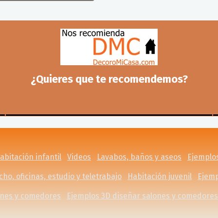
¿Quieres que te recomendemos?
abitación infantil
Videos
Lavabos, baños y aseos
Ejemplos
ho, oficinas, estudio y teletrabajo
Habitación juvenil
Ejemp
ones y comedores
Ejemplos 3D diseñar salones y comedores