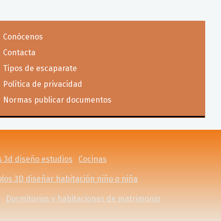
Conócenos
Contacta
Tipos de escaparate
Política de privacidad
Normas publicar documentos
 3d diseño estudios
Cocinas
los 3D diseñar habitación niño o niña
Dormitorios y habitaciones de matrimonio