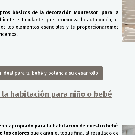
eptos básicos de la decoración Montessori para la
iente estimulante que promueva la autonomía, el
mos los elementos esenciales y te proporcionaremos
encemos!
 ideal para tu bebé y potencia su desarrollo
e la habitación para niño o bebé
eño apropiado para la habitación de nuestro bebé
,
e los colores
que darán el toque final al resultado de