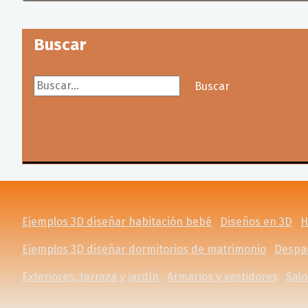
Buscar
Buscar...
Buscar
Ejemplos 3D diseñar habitación bebé
Diseños en 3D
H
Ejemplos 3D diseñar dormitorios de matrimonio
Despac
Exteriores, terraza y jardín
Armarios y vestidores
Sal