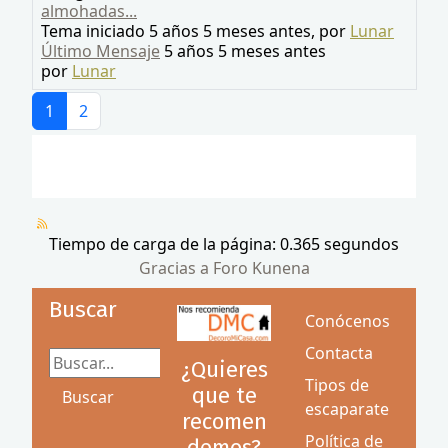
almohadas...
Tema iniciado 5 años 5 meses antes, por
Lunar
Último Mensaje
5 años 5 meses antes
por
Lunar
1
2
Tiempo de carga de la página: 0.365 segundos
Gracias a
Foro Kunena
Buscar
Conócenos
Contacta
Buscar...
¿Quieres
Tipos de
que te
Buscar
escaparate
recomen
Política de
demos?