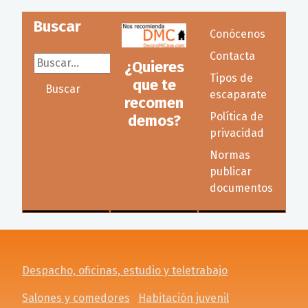
Buscar
Conócenos
Contacta
Buscar...
¿Quieres
Tipos de
que te
Buscar
escaparate
recomen
Política de
demos?
privacidad
Normas
publicar
documentos
Despacho, oficinas, estudio y teletrabajo
Salones y comedores
Habitación juvenil