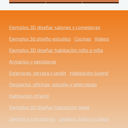
Ejemplos 3D diseñar salones y comedores
Ejemplos 3d diseño estudios
Cocinas
Videos
Ejemplos 3D diseñar habitación niño o niña
Armarios y vestidores
Exteriores, terraza y jardín
Habitación juvenil
Despacho, oficinas, estudio y teletrabajo
Habitación infantil
Ejemplos 3D diseñar habitación bebé
Salones y comedores
Lavabos, baños y aseos