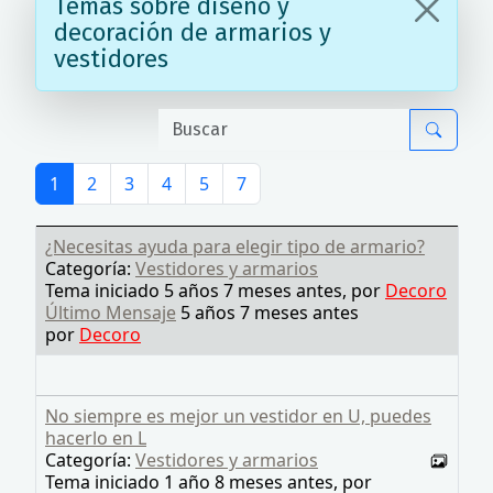
Temas sobre diseño y
decoración de armarios y
vestidores
1
2
3
4
5
7
¿Necesitas ayuda para elegir tipo de armario?
Categoría:
Vestidores y armarios
Tema iniciado 5 años 7 meses antes, por
Decoro
Último Mensaje
5 años 7 meses antes
por
Decoro
No siempre es mejor un vestidor en U, puedes
hacerlo en L
Categoría:
Vestidores y armarios
Tema iniciado 1 año 8 meses antes, por