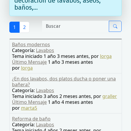
decoración de lavabos, aseos,
baños,...
1
2
Baños modernos
Categoría:
Lavabos
Tema iniciado 1 año 3 meses antes, por
lorga
Último Mensaje
1 año 3 meses antes
por
lorga
¿En dos lavabos, dos platos ducha o poner una
bañera?
Categoría:
Lavabos
Tema iniciado 3 años 2 meses antes, por
graller
Último Mensaje
1 año 4 meses antes
por
marta5
Reforma de baño
Categoría:
Lavabos
Tema iniciado 4 años 2 meses antes, por