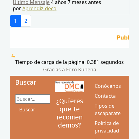
Último Mensaje
4 años 7 meses antes
por
Aprendiz-deco
1
2
Tiempo de carga de la página: 0.381 segundos
Gracias a
Foro Kunena
Buscar
Conócenos
Contacta
Buscar...
¿Quieres
Tipos de
que te
Buscar
escaparate
recomen
Política de
demos?
privacidad