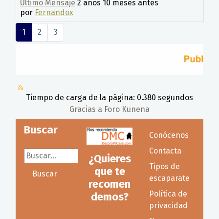
Último Mensaje
2 años 10 meses antes
por
Fernandox
1
2
3
Tiempo de carga de la página: 0.380 segundos
Gracias a
Foro Kunena
Buscar
Conócenos
Contacta
Buscar...
¿Quieres
Tipos de
que te
Buscar
escaparate
recomen
Política de
demos?
privacidad