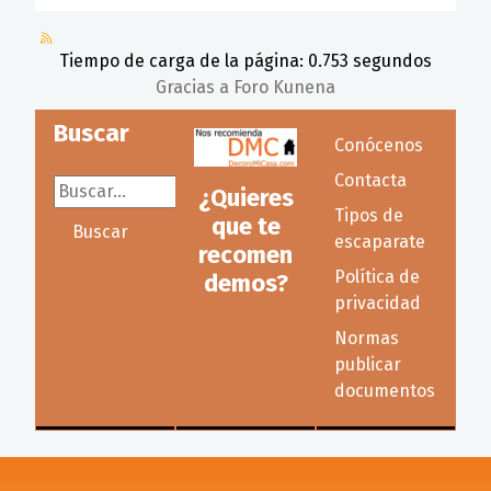
Tiempo de carga de la página: 0.753 segundos
Gracias a
Foro Kunena
Buscar
Conócenos
Contacta
Buscar...
¿Quieres
Tipos de
que te
Buscar
escaparate
recomen
Política de
demos?
privacidad
Normas
publicar
documentos