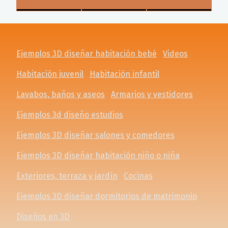
Ejemplos 3D diseñar habitación bebé
Videos
Habitación juvenil
Habitación infantil
Lavabos, baños y aseos
Armarios y vestidores
Ejemplos 3d diseño estudios
Ejemplos 3D diseñar salones y comedores
Ejemplos 3D diseñar habitación niño o niña
Exteriores, terraza y jardín
Cocinas
Ejemplos 3D diseñar dormitorios de matrimonio
Diseños en 3D