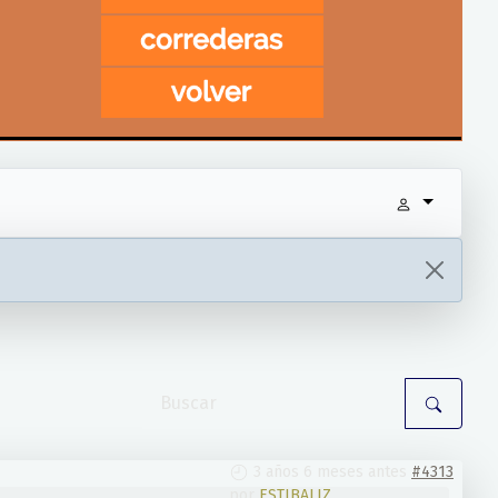
3 años 6 meses antes
#4313
por
ESTIBALIZ