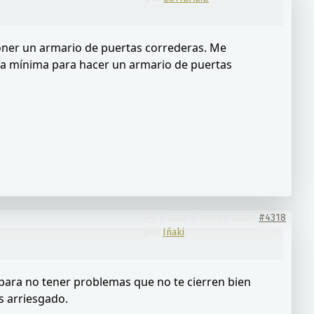
oner un armario de puertas correderas. Me
ma mínima para hacer un armario de puertas
3 años 6 meses antes
#4318
por
Iñaki
 para no tener problemas que no te cierren bien
s arriesgado.