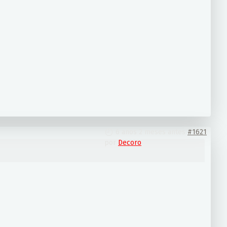
6 años 2 meses antes
#1621
por
Decoro