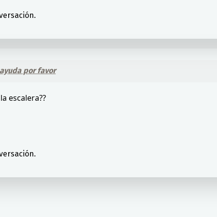
versación.
 ayuda por favor
la escalera??
versación.