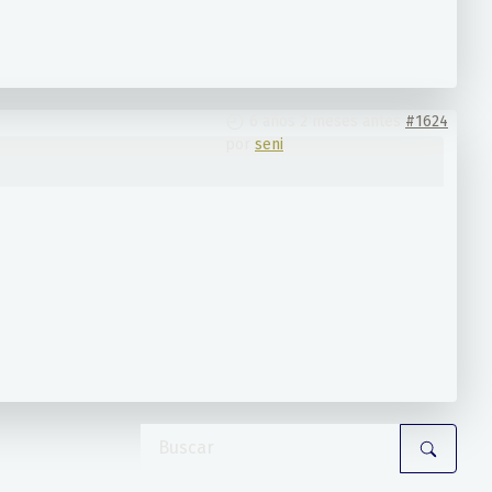
6 años 2 meses antes
#1624
por
seni