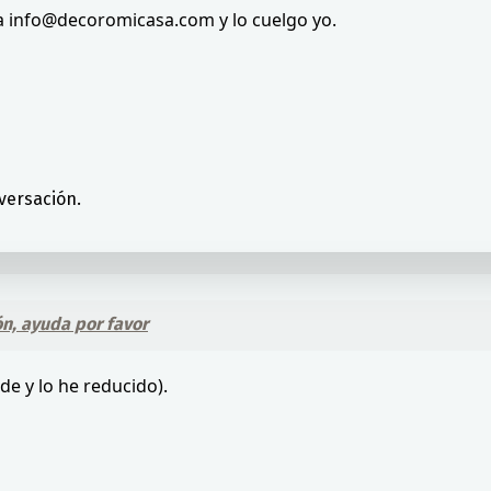
 a info@decoromicasa.com y lo cuelgo yo.
versación.
n, ayuda por favor
e y lo he reducido).