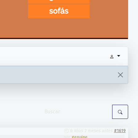
6 años 2 meses antes
#1619
por
genuine