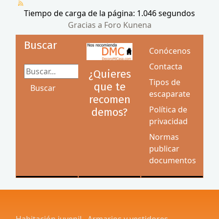
Tiempo de carga de la página: 1.046 segundos
Gracias a
Foro Kunena
Buscar
Conócenos
Contacta
Buscar...
¿Quieres
Tipos de
que te
Buscar
escaparate
recomen
Política de
demos?
privacidad
Normas
publicar
documentos