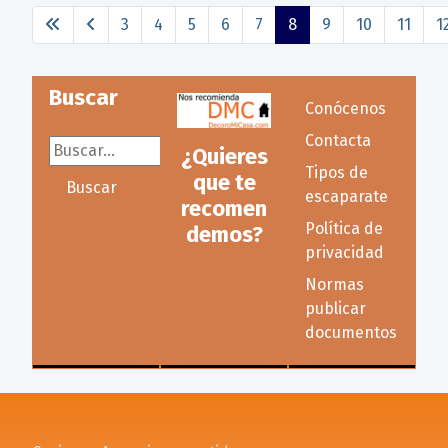
3
4
5
6
7
8
9
10
11
1
Página 8 de 23
Buscar
Conócenos
Contacta
Buscar...
¿Quieres
Tipos de
que te
Buscar
escaparate
recomen
Política de
demos?
privacidad
Normas
publicar
documentos