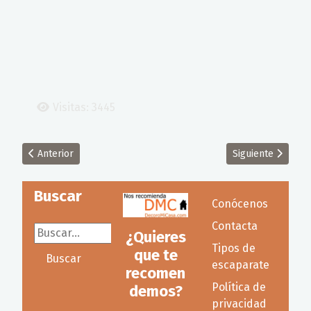
Visitas: 3445
Artículo anterior: Escaparates virtuales gratuitos para promoc
Artículo siguient
Anterior
Siguiente
Buscar
Conócenos
Contacta
Buscar...
¿Quieres
Tipos de
que te
Buscar
escaparate
recomen
Política de
demos?
privacidad