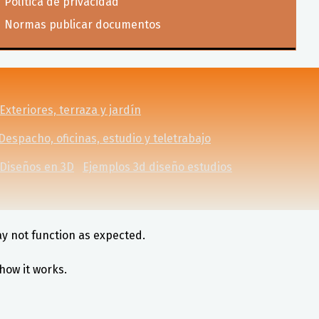
Política de privacidad
Normas publicar documentos
Exteriores, terraza y jardín
Despacho, oficinas, estudio y teletrabajo
Diseños en 3D
Ejemplos 3d diseño estudios
ay not function as expected.
how it works.