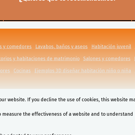
es y comedores
Lavabos, baños y aseos
Habitación juvenil
orios y habitaciones de matrimonio
Salones y comedores
dores
Cocinas
Ejemplos 3D diseñar habitación niño o niña
ur website. If you decline the use of cookies, this website m
o measure the effectiveness of a website and to understand 