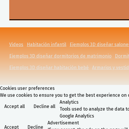
Videos
Habitación infantil
Ejemplos 3D diseñar salon
Ejemplos 3D diseñar dormitorios de matrimonio
Dormit
Ejemplos 3D diseñar habitación bebé
Armarios y vesti
Cookies user preferences
We use cookies to ensure you to get the best experience on o
Analytics
Accept all
Decline all
Tools used to analyze the data t
Google Analytics
Advertisement
Accept
Decline