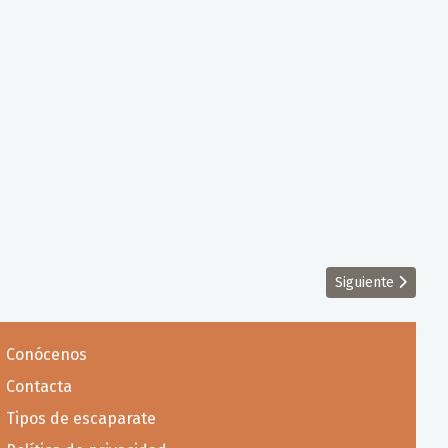
Artículo siguient
Siguiente
Conócenos
Contacta
Tipos de escaparate