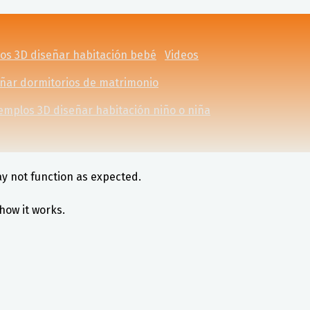
os 3D diseñar habitación bebé
Videos
eñar dormitorios de matrimonio
emplos 3D diseñar habitación niño o niña
ay not function as expected.
how it works.