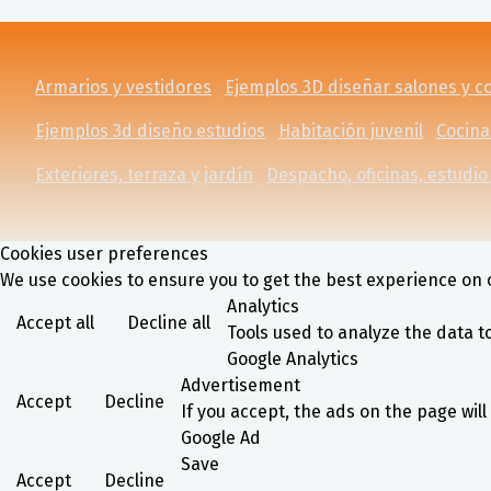
Armarios y vestidores
Ejemplos 3D diseñar salones y 
Ejemplos 3d diseño estudios
Habitación juvenil
Cocina
Exteriores, terraza y jardín
Despacho, oficinas, estudio 
Cookies user preferences
We use cookies to ensure you to get the best experience on o
Analytics
Accept all
Decline all
Tools used to analyze the data t
Google Analytics
Advertisement
Accept
Decline
If you accept, the ads on the page wil
Google Ad
Save
Accept
Decline