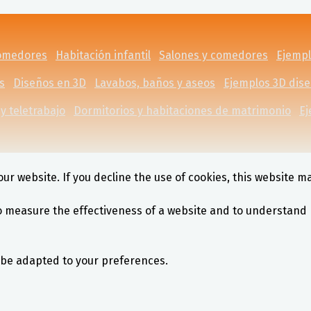
comedores
Habitación infantil
Salones y comedores
Ejempl
s
Diseños en 3D
Lavabos, baños y aseos
Ejemplos 3D dis
y teletrabajo
Dormitorios y habitaciones de matrimonio
Ej
ur website. If you decline the use of cookies, this website m
o measure the effectiveness of a website and to understand 
l be adapted to your preferences.