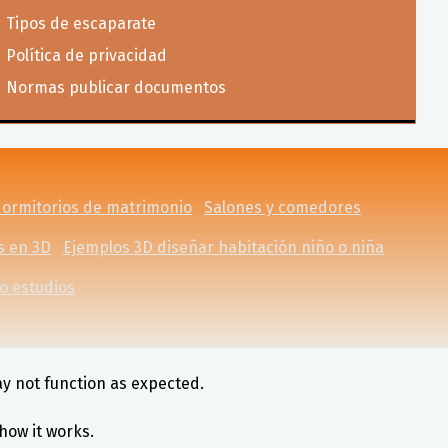
Tipos de escaparate
Política de privacidad
Normas publicar documentos
dormitorios de matrimonio
Salones y comedores
s en 3D
Ejemplos 3D diseñar habitación niño o niña
o estudios
ay not function as expected.
how it works.