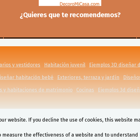
¿Quieres que te recomendemos?
rios y vestidores
Habitación juvenil
Ejemplos 3D diseñar 
iseñar habitación bebé
Exteriores, terraza y jardín
Diseño
s y habitaciones de matrimonio
Cocinas
Ejemplos 3d diseñ
ur website. If you decline the use of cookies, this website m
o measure the effectiveness of a website and to understand 