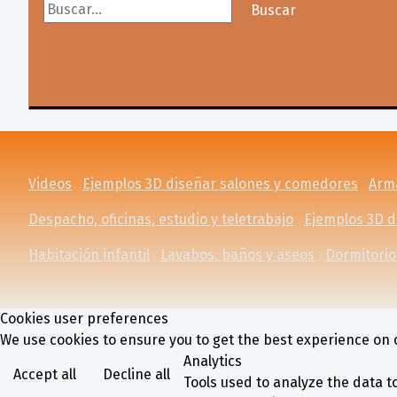
Buscar...
Buscar
Videos
Ejemplos 3D diseñar salones y comedores
Arma
Despacho, oficinas, estudio y teletrabajo
Ejemplos 3D d
Habitación infantil
Lavabos, baños y aseos
Dormitorio
Cookies user preferences
We use cookies to ensure you to get the best experience on o
Analytics
Accept all
Decline all
Tools used to analyze the data t