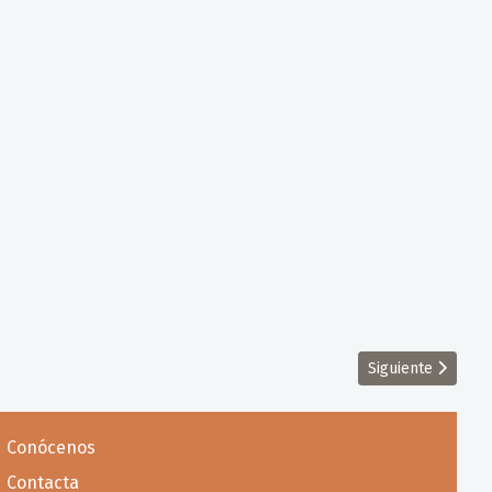
Artículo siguien
Siguiente
Conócenos
Contacta