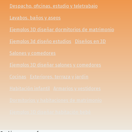
Despacho, oficinas, estudio y teletrabajo
Lavabos, baños y aseos
Ejemplos 3D diseñar dormitorios de matrimonio
Ejemplos 3d diseño estudios
Diseños en 3D
Salones y comedores
Ejemplos 3D diseñar salones y comedores
Cocinas
Exteriores, terraza y jardín
Habitación infantil
Armarios y vestidores
Dormitorios y habitaciones de matrimonio
Ejemplos 3D diseñar habitación bebé