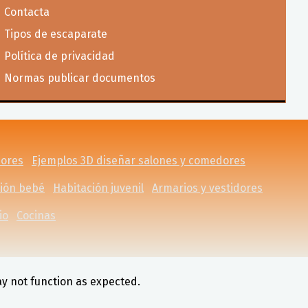
Contacta
Tipos de escaparate
Política de privacidad
Normas publicar documentos
dores
Ejemplos 3D diseñar salones y comedores
ción bebé
Habitación juvenil
Armarios y vestidores
io
Cocinas
ay not function as expected.