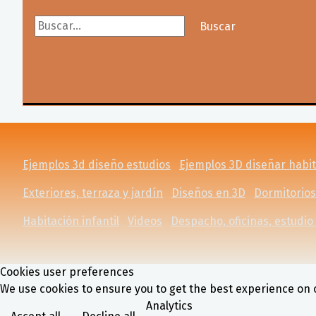
Buscar...
Buscar
Ejemplos 3d diseño estudios
Ejemplos 3D diseñar habit
Exteriores, terraza y jardín
Diseños en 3D
Dormitorios
Habitación infantil
Videos
Despacho, oficinas, estudio 
Cookies user preferences
We use cookies to ensure you to get the best experience on o
Analytics