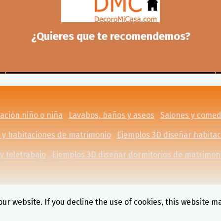
¿Quieres que te recomendemos?
ación niño o niña
Lavabos, baños y aseos
Salones y come
 y habitaciones de matrimonio
Ejemplos 3D diseñar habita
y teletrabajo
Ejemplos 3D diseñar dormitorios de matrimon
ur website. If you decline the use of cookies, this website m