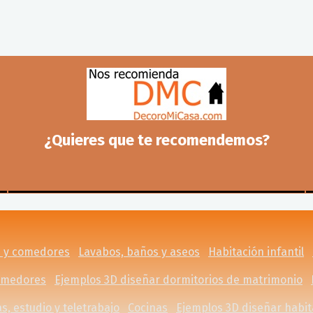
¿Quieres que te recomendemos?
s y comedores
Lavabos, baños y aseos
Habitación infantil
omedores
Ejemplos 3D diseñar dormitorios de matrimonio
s, estudio y teletrabajo
Cocinas
Ejemplos 3D diseñar habit