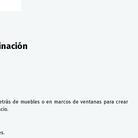
inación
 detrás de muebles o en marcos de ventanas para crear
cio.
es.