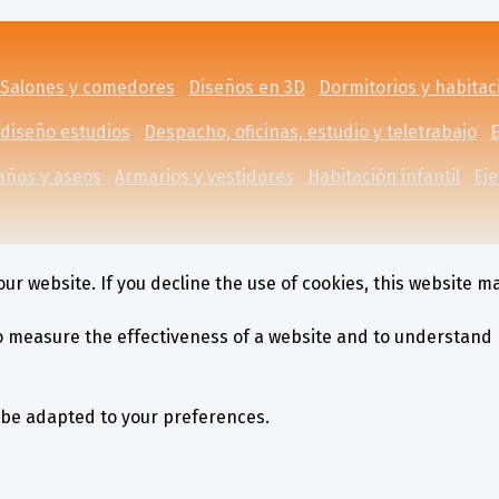
Salones y comedores
Diseños en 3D
Dormitorios y habita
 diseño estudios
Despacho, oficinas, estudio y teletrabajo
E
años y aseos
Armarios y vestidores
Habitación infantil
Ej
ur website. If you decline the use of cookies, this website m
o measure the effectiveness of a website and to understand 
l be adapted to your preferences.