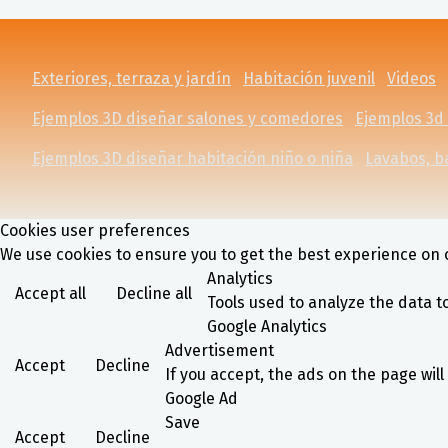
Exteriores, terraza y jardín
Habitación juvenil
Videos
Ejemplos 3D diseñar salones y comedores
Ejemplos 3d
Ejemplos 3D diseñar habitación niño o niña
Lavabos, b
Cookies user preferences
We use cookies to ensure you to get the best experience on o
Analytics
Accept all
Decline all
Tools used to analyze the data t
Google Analytics
Advertisement
Accept
Decline
If you accept, the ads on the page wil
Google Ad
Save
Accept
Decline