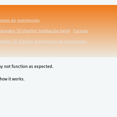
ciones de matrimonio
jemplos 3D diseñar habitación bebé
Cocinas
emplos 3D diseñar dormitorios de matrimonio
ay not function as expected.
how it works.