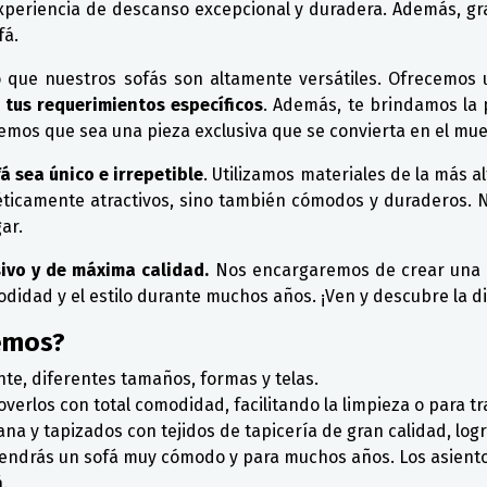
 experiencia de descanso excepcional y duradera. Además, gr
fá.
 que nuestros sofás son altamente versátiles. Ofrecemos 
tus requerimientos específicos
. Además, te brindamos la 
os que sea una pieza exclusiva que se convierta en el muebl
 sea único e irrepetible
. Utilizamos materiales de la más a
éticamente atractivos, sino también cómodos y duraderos. 
ar.
ivo y de máxima calidad.
Nos encargaremos de crear una p
odidad y el estilo durante muchos años. ¡Ven y descubre la di
emos?
nte, diferentes tamaños, formas y telas.
overlos con total comodidad, facilitando la limpieza o para t
ana y tapizados con tejidos de tapicería de gran calidad, log
, tendrás un sofá muy cómodo y para muchos años. Los asien
.