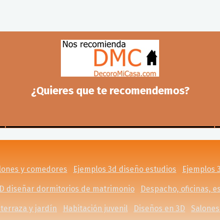
¿Quieres que te recomendemos?
alones y comedores
Ejemplos 3d diseño estudios
Ejemplos 
D diseñar dormitorios de matrimonio
Despacho, oficinas, es
 terraza y jardín
Habitación juvenil
Diseños en 3D
Salones