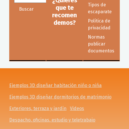
¿Quieres
Tipos de
que te
Buscar
escaparate
recomen
Política de
demos?
privacidad
Normas
publicar
documentos
Ejemplos 3D diseñar habitación niño o niña
Ejemplos 3D diseñar dormitorios de matrimonio
Exteriores, terraza y jardín
Videos
Despacho, oficinas, estudio y teletrabajo