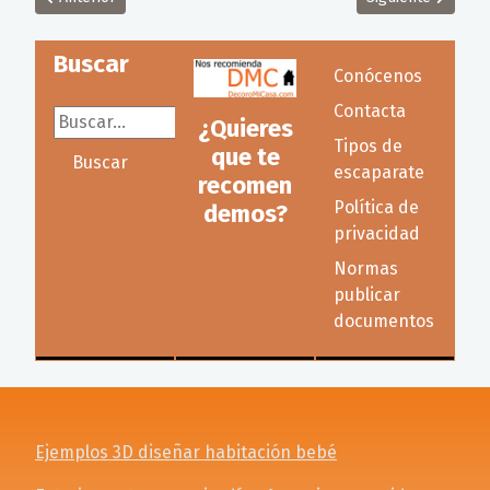
Buscar
Conócenos
Contacta
Buscar...
¿Quieres
Tipos de
que te
Buscar
escaparate
recomen
Política de
demos?
privacidad
Normas
publicar
documentos
Ejemplos 3D diseñar habitación bebé