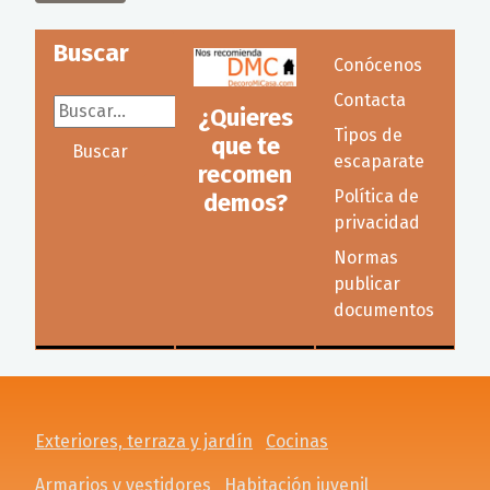
Buscar
Conócenos
Contacta
Buscar...
¿Quieres
Tipos de
que te
Buscar
escaparate
recomen
Política de
demos?
privacidad
Normas
publicar
documentos
Exteriores, terraza y jardín
Cocinas
Armarios y vestidores
Habitación juvenil