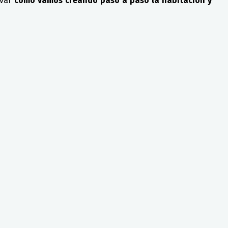
rvar
como vamos creando paso a paso la habitación y