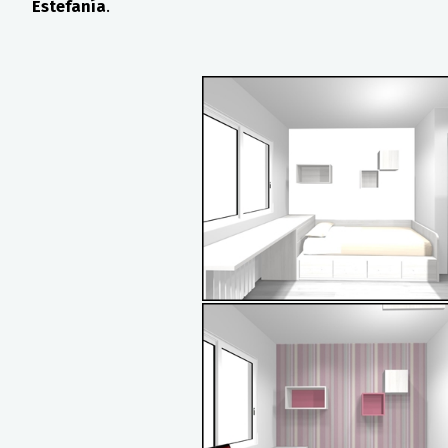
Estefanía
.