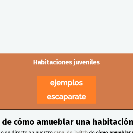
Habitaciones juveniles
la de cómo amueblar una habitació
o en directo en nuestro
canal de Twitch
de
cómo amueblar u