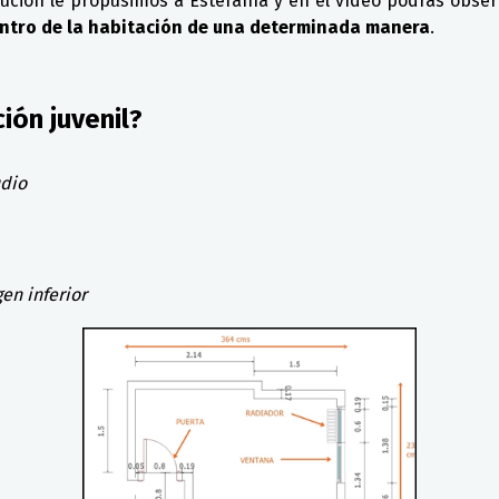
lución le propusimos a Estefanía y en el vídeo podrás obse
entro de la habitación de una determinada manera
.
ón juvenil?
udio
en inferior