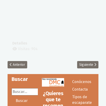
Detalles
Visitas: 904
Artículo anterior: Diferentes tipos de decoración de paredes 
Artículo siguient
Anterior
Siguiente
Buscar
Conócenos
Contacta
Buscar...
¿Quieres
Tipos de
que te
Buscar
escaparate
recomen