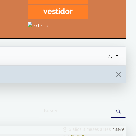
5 años 3 meses antes
#3349
por
marien