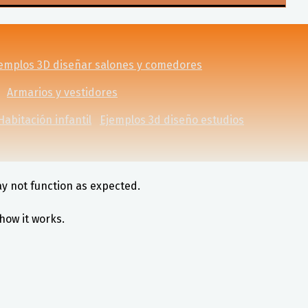
emplos 3D diseñar salones y comedores
Armarios y vestidores
Habitación infantil
Ejemplos 3d diseño estudios
ay not function as expected.
how it works.