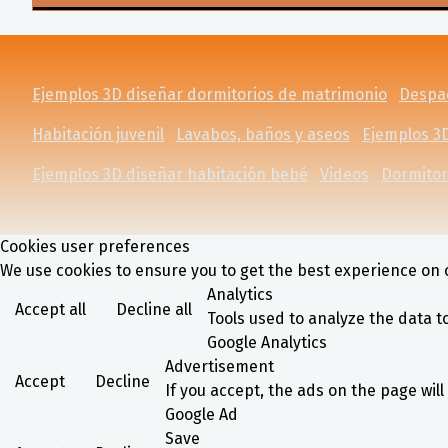
Ejemplos 3D diseñar dormitorios de matrimonio
Despac
Habitación juvenil
Lavabos, baños y aseos
Ejemplos 3D
Ejemplos 3D diseñar habitación bebé
Videos
Dormitor
Cookies user preferences
We use cookies to ensure you to get the best experience on o
Analytics
Accept all
Decline all
Tools used to analyze the data t
Google Analytics
Advertisement
Accept
Decline
If you accept, the ads on the page wil
Google Ad
Save