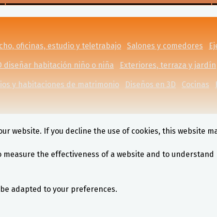
ho, oficinas, estudio y teletrabajo
Salones y comedores
Ej
 diseñar habitación niño o niña
Exteriores, terraza y jardín
ios y habitaciones de matrimonio
Diseños en 3D
Cocinas
ur website. If you decline the use of cookies, this website m
o measure the effectiveness of a website and to understand 
l be adapted to your preferences.