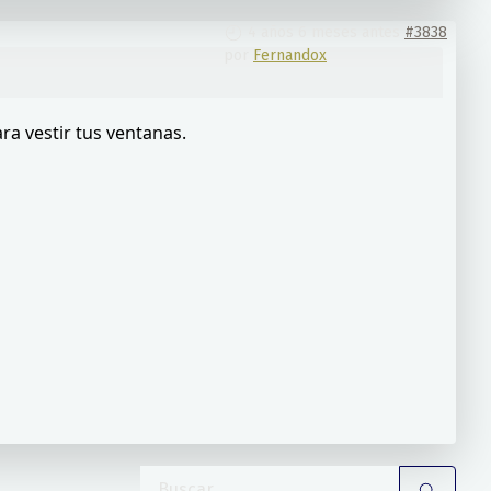
4 años 6 meses antes
#3838
por
Fernandox
para vestir tus ventanas.