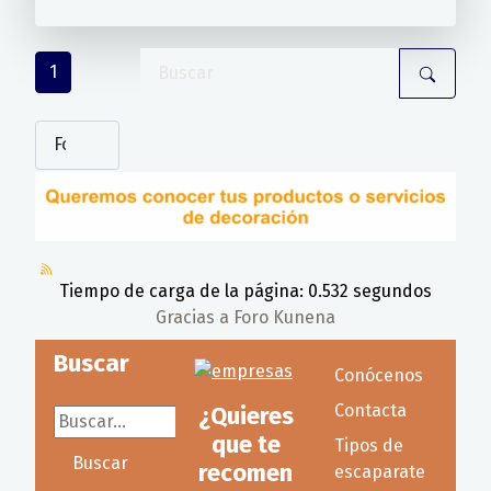
1
Tiempo de carga de la página: 0.532 segundos
Gracias a
Foro Kunena
Buscar
Conócenos
Contacta
¿Quieres
Buscar...
que te
Tipos de
Buscar
recomen
escaparate