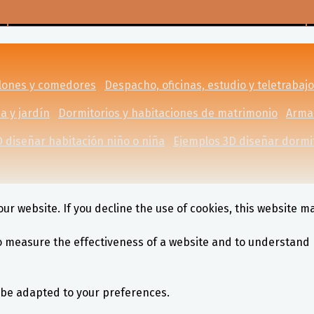
lones y comedores
Despacho, oficinas, estudio y teletrabajo
a y jardín
Dormitorios y habitaciones de matrimonio
Armar
 diseñar habitación niño o niña
Ejemplos 3D diseñar dormi
ur website. If you decline the use of cookies, this website m
o measure the effectiveness of a website and to understand 
l be adapted to your preferences.