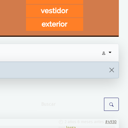
2 años 6 meses antes
#4930
por
lorga