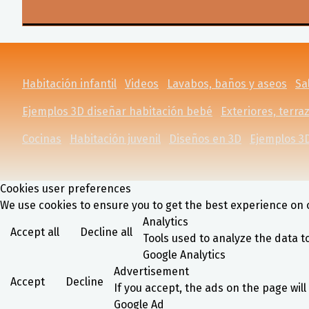
Habitación infantil
Videos
Lavabos, baños y aseos
Sa
Ejemplos 3D diseñar habitación bebé
Exteriores, terraz
Cocinas
Habitación juvenil
Diseños en 3D
Ejemplos 3D
Cookies user preferences
We use cookies to ensure you to get the best experience on o
Analytics
Accept all
Decline all
Tools used to analyze the data t
Google Analytics
Advertisement
Accept
Decline
If you accept, the ads on the page wil
Google Ad