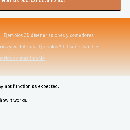
Normas publicar documentos
Ejemplos 3D diseñar salones y comedores
ios y vestidores
Ejemplos 3d diseño estudios
torios de matrimonio
ay not function as expected.
how it works.