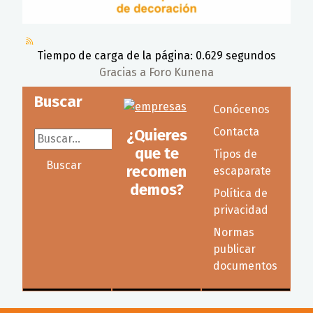
Tiempo de carga de la página: 0.629 segundos
Gracias a
Foro Kunena
Buscar
Conócenos
Contacta
¿Quieres
Buscar...
que te
Tipos de
Buscar
recomen
escaparate
demos?
Política de
privacidad
Normas
publicar
documentos