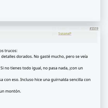
1 año 7 meses antes
#5519
por
SusanaP
os trucos:
os detalles dorados. No gasté mucho, pero se veía
Si no tienes todo igual, no pasa nada, ¡con un
a con eso. Incluso hice una guirnalda sencilla con
n un montón.