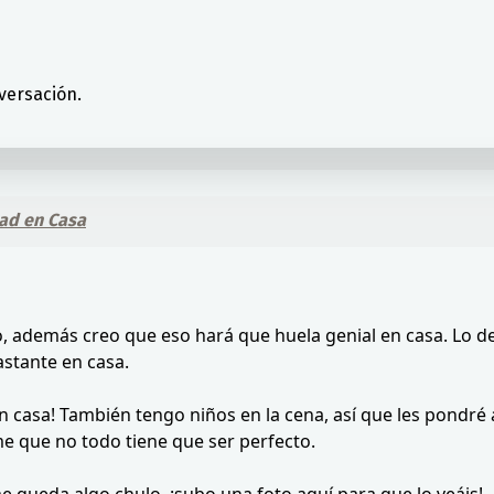
versación.
ad en Casa
no, además creo que eso hará que huela genial en casa. Lo 
stante en casa.
n casa! También tengo niños en la cena, así que les pondré a
me que no todo tiene que ser perfecto.
e queda algo chulo, ¡subo una foto aquí para que lo veáis!