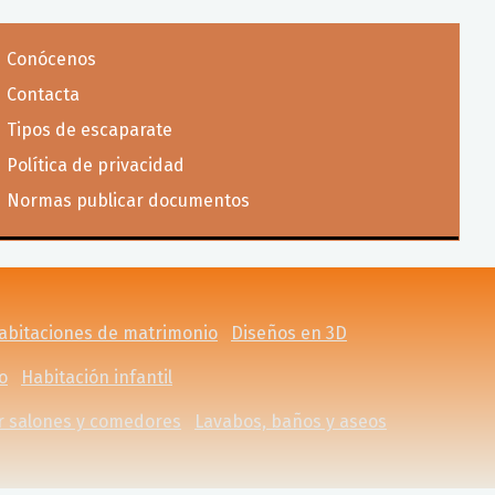
Conócenos
Contacta
Tipos de escaparate
Política de privacidad
Normas publicar documentos
habitaciones de matrimonio
Diseños en 3D
o
Habitación infantil
r salones y comedores
Lavabos, baños y aseos