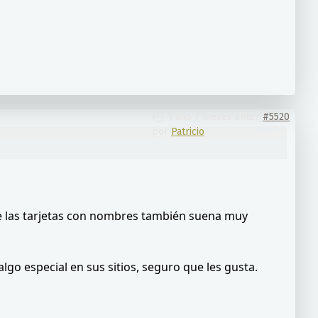
1 año 7 meses antes
#5520
por
Patricio
de las tarjetas con nombres también suena muy
lgo especial en sus sitios, seguro que les gusta.