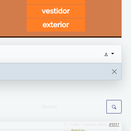
1 año 7 meses antes
#5517
por
Patricio