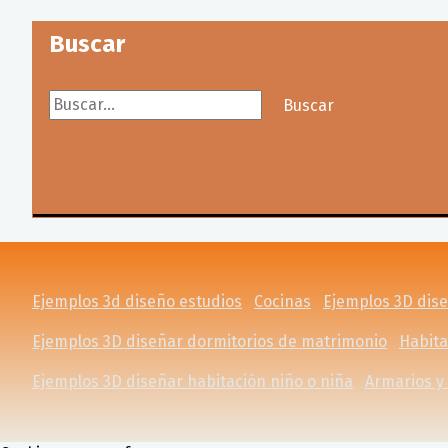
Buscar
Buscar...
Buscar
Ejemplos 3d diseño estudios
Cocinas
Ejemplos 3D dis
Ejemplos 3D diseñar dormitorios de matrimonio
Habita
Ejemplos 3D diseñar habitación niño o niña
Armarios y