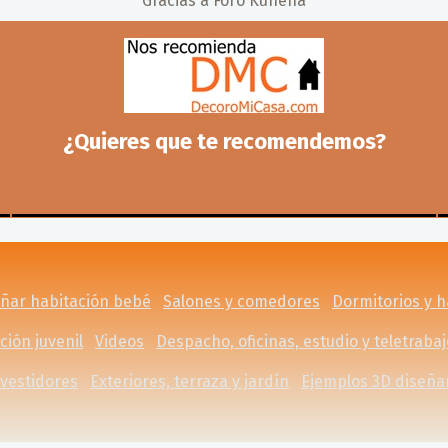
Gracias a
Foro Kunena
¿Quieres que te recomendemos?
eñar habitación bebé
Salones y comedores
Dormitorios y 
ción juvenil
Videos
Despacho, oficinas, estudio y teletrabaj
 vestidores
Exteriores, terraza y jardín
Ejemplos 3D diseña