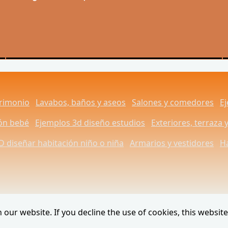
trimonio
Lavabos, baños y aseos
Salones y comedores
E
ión bebé
Ejemplos 3d diseño estudios
Exteriores, terraza y
D diseñar habitación niño o niña
Armarios y vestidores
Ha
our website. If you decline the use of cookies, this websit