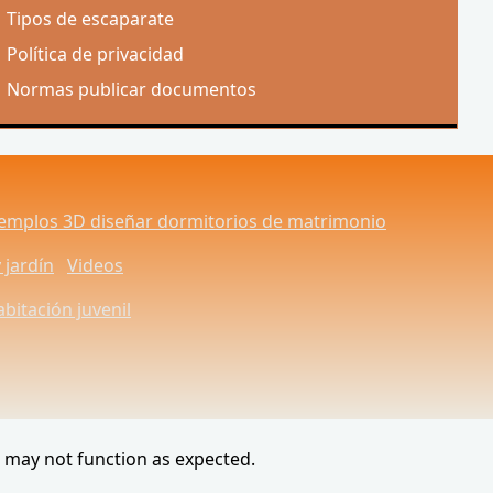
Tipos de escaparate
Política de privacidad
Normas publicar documentos
jemplos 3D diseñar dormitorios de matrimonio
 jardín
Videos
bitación juvenil
e may not function as expected.