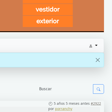
5 años 5 meses antes
#2922
por
porranchy