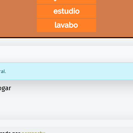
al.
ogar