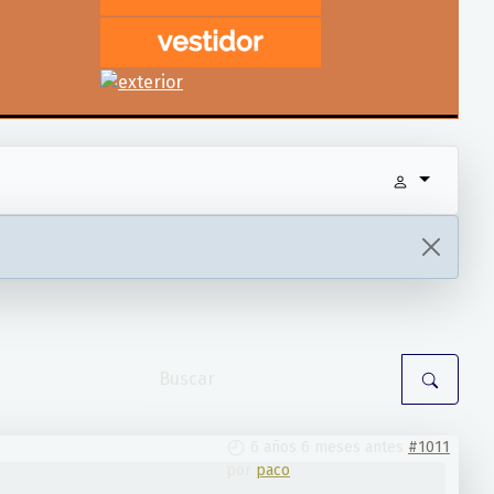
6 años 6 meses antes
#1011
por
paco