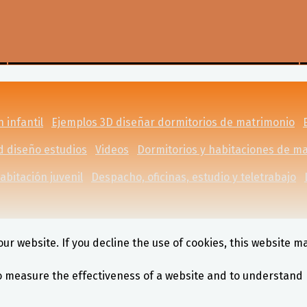
 infantil
Ejemplos 3D diseñar dormitorios de matrimonio
d diseño estudios
Videos
Dormitorios y habitaciones de m
abitación juvenil
Despacho, oficinas, estudio y teletrabajo
ur website. If you decline the use of cookies, this website m
o measure the effectiveness of a website and to understand 