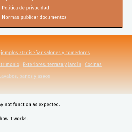
Política de privacidad
Normas publicar documentos
Ejemplos 3D diseñar salones y comedores
atrimonio
Exteriores, terraza y jardín
Cocinas
Lavabos, baños y aseos
ay not function as expected.
how it works.