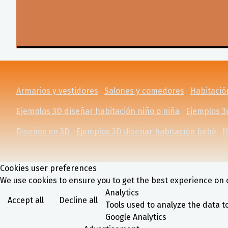
Armarios y vestidores
Salones y comedores
Habitación
Ejemplos 3D diseñar habitación niño o niña
Ejemplos 3
Diseños en 3D
Ejemplos 3D diseñar habitación bebé
H
Cookies user preferences
We use cookies to ensure you to get the best experience on o
Analytics
Accept all
Decline all
Tools used to analyze the data t
Google Analytics