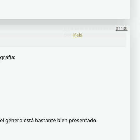
6 años 6 meses antes
#1130
por
Iñaki
grafía:
y el género está bastante bien presentado.