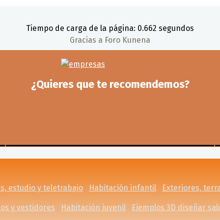
Tiempo de carga de la página: 0.662 segundos
Gracias a
Foro Kunena
¿Quieres que te recomendemos?
s, estudio y teletrabajo
Habitación infantil
Exteriores, terr
os y vestidores
Habitación juvenil
Ejemplos 3D diseñar sa