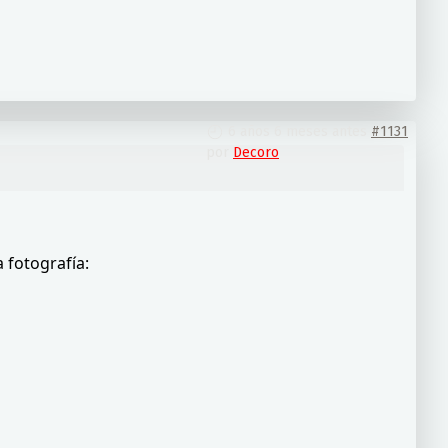
6 años 6 meses antes
#1131
por
Decoro
 fotografía: