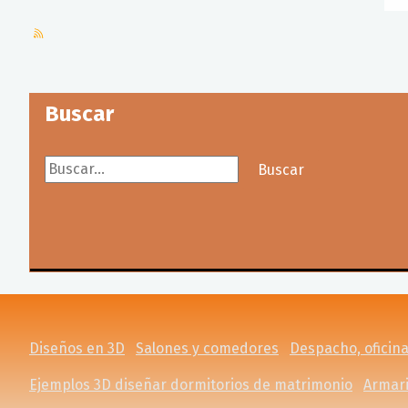
Buscar
Buscar...
Buscar
Diseños en 3D
Salones y comedores
Despacho, oficina
Ejemplos 3D diseñar dormitorios de matrimonio
Armari