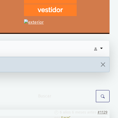
6 años 6 meses antes
#1129
por
SaraC