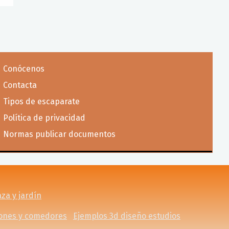
Conócenos
Contacta
Tipos de escaparate
Política de privacidad
Normas publicar documentos
aza y jardín
lones y comedores
Ejemplos 3d diseño estudios