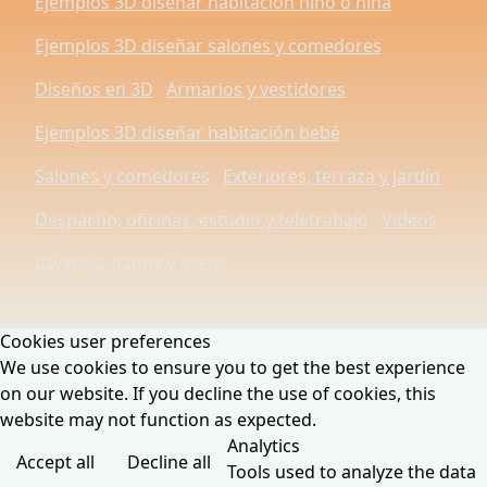
Ejemplos 3D diseñar habitación niño o niña
Ejemplos 3D diseñar salones y comedores
Diseños en 3D
Armarios y vestidores
Ejemplos 3D diseñar habitación bebé
Salones y comedores
Exteriores, terraza y jardín
Despacho, oficinas, estudio y teletrabajo
Videos
Lavabos, baños y aseos
Cookies user preferences
We use cookies to ensure you to get the best experience
on our website. If you decline the use of cookies, this
website may not function as expected.
Analytics
Accept all
Decline all
Tools used to analyze the data