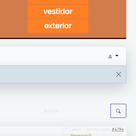
2 años 7 meses antes
#4794
por
Reveron45