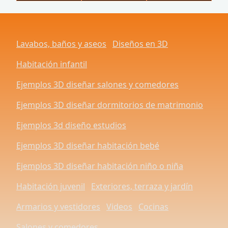
Lavabos, baños y aseos
Diseños en 3D
Habitación infantil
Ejemplos 3D diseñar salones y comedores
Ejemplos 3D diseñar dormitorios de matrimonio
Ejemplos 3d diseño estudios
Ejemplos 3D diseñar habitación bebé
Ejemplos 3D diseñar habitación niño o niña
Habitación juvenil
Exteriores, terraza y jardín
Armarios y vestidores
Videos
Cocinas
Salones y comedores