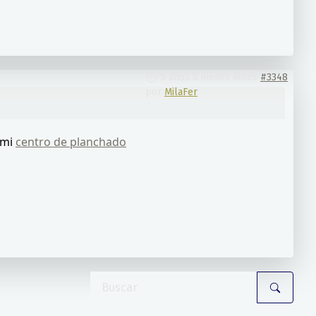
5 años 3 meses antes
#3348
por
MilaFer
 mi
centro de planchado