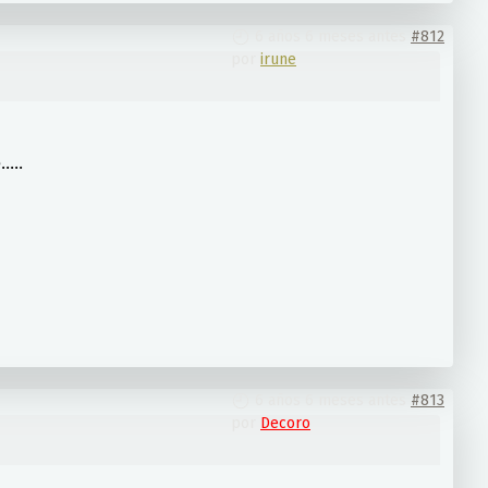
6 años 6 meses antes
#812
por
irune
...
6 años 6 meses antes
#813
por
Decoro