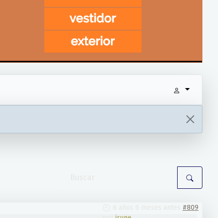
6 años 6 meses antes
#809
por
irune