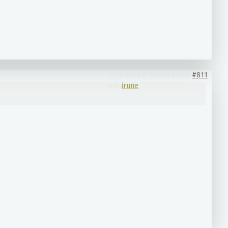
6 años 6 meses antes
#811
por
irune