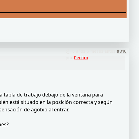
6 años 6 meses antes
#810
por
Decoro
 la tabla de trabajo debajo de la ventana para
bién está situado en la posición correcta y según
ensación de agobio al entrar.
nes?