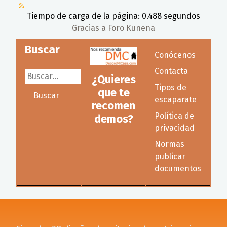
Tiempo de carga de la página: 0.488 segundos
Gracias a
Foro Kunena
Buscar
Conócenos
Contacta
Buscar...
¿Quieres
Tipos de
que te
Buscar
escaparate
recomen
Política de
demos?
privacidad
Normas
publicar
documentos