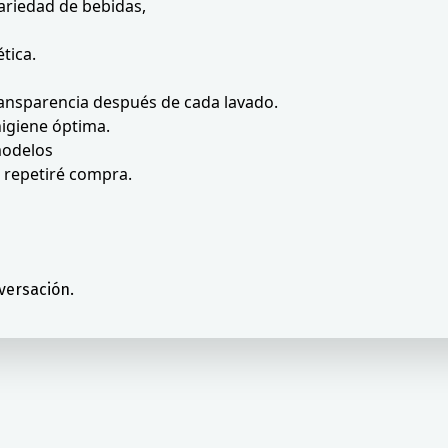
ariedad de bebidas,
tica.
 transparencia después de cada lavado.
higiene óptima.
modelos
 repetiré compra.
versación.