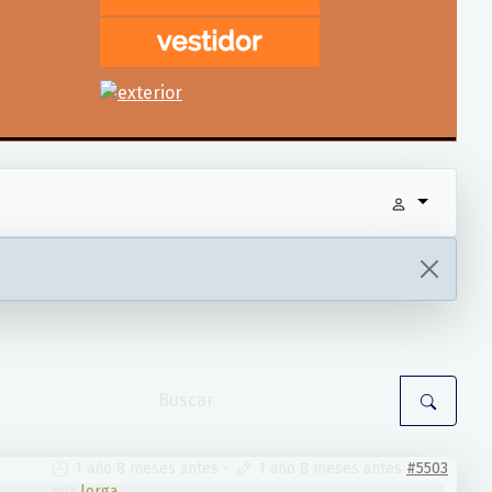
1 año 8 meses antes
-
1 año 8 meses antes
#5503
por
lorga