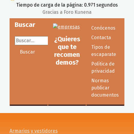
Tiempo de carga de la página: 0.971 segundos
Gracias a
Foro Kunena
Buscar
Conócenos
Contacta
¿Quieres
Buscar...
que te
Tipos de
Buscar
recomen
escaparate
demos?
Política de
privacidad
Normas
publicar
documentos
Armarios y vestidores