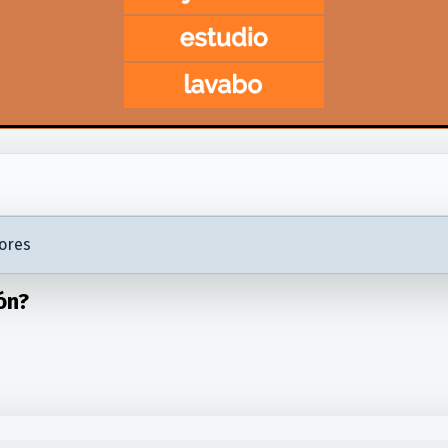
ores
ón?