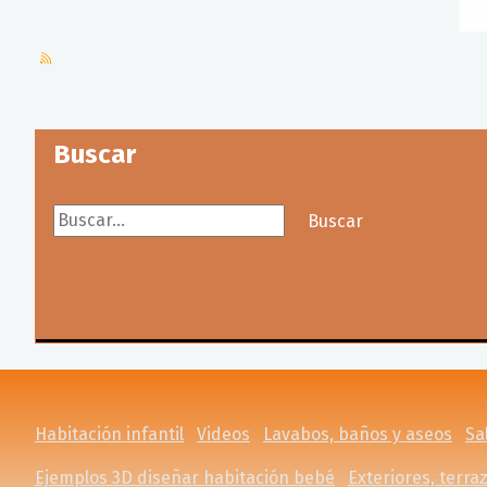
Buscar
Buscar...
Buscar
Habitación infantil
Videos
Lavabos, baños y aseos
Sa
Ejemplos 3D diseñar habitación bebé
Exteriores, terraz