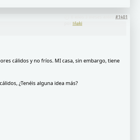
6 años 3 meses antes
#1401
por
Iñaki
lores cálidos y no fríos. MI casa, sin embargo, tiene
cálidos, ¿Tenéis alguna idea más?