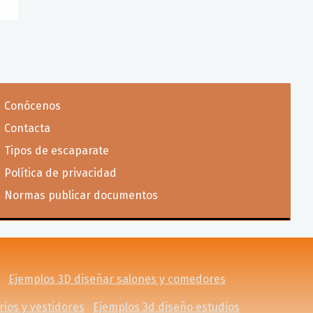
Conócenos
Contacta
Tipos de escaparate
Política de privacidad
Normas publicar documentos
Ejemplos 3D diseñar salones y comedores
ios y vestidores
Ejemplos 3d diseño estudios