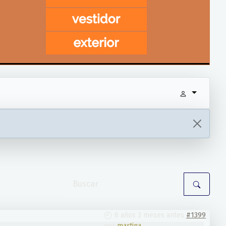
6 años 3 meses antes
#1399
por
martina