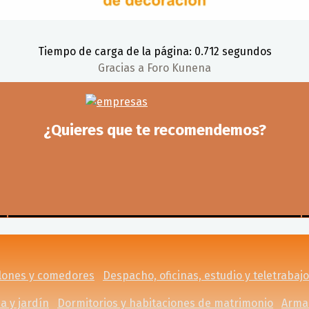
Tiempo de carga de la página: 0.712 segundos
Gracias a
Foro Kunena
¿Quieres que te recomendemos?
lones y comedores
Despacho, oficinas, estudio y teletrabajo
a y jardín
Dormitorios y habitaciones de matrimonio
Armar