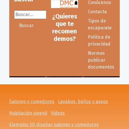
Conócenos
Contacta
Buscar...
¿Quieres
Tipos de
que te
Buscar
escaparate
recomen
Política de
demos?
privacidad
Normas
publicar
documentos
Salones y comedores
Lavabos, baños y aseos
Habitación juvenil
Videos
Ejemplos 3D diseñar salones y comedores