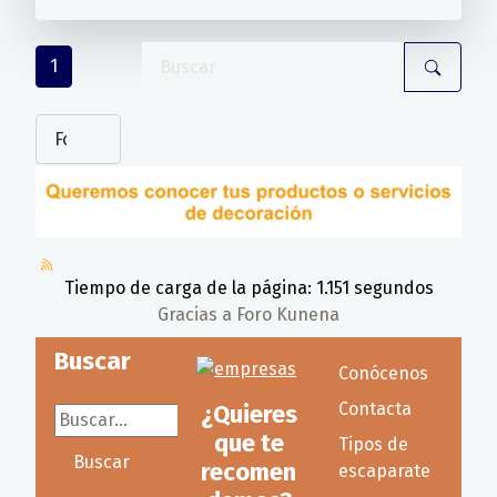
1
Tiempo de carga de la página: 1.151 segundos
Gracias a
Foro Kunena
Buscar
Conócenos
Contacta
¿Quieres
Buscar...
que te
Tipos de
Buscar
recomen
escaparate