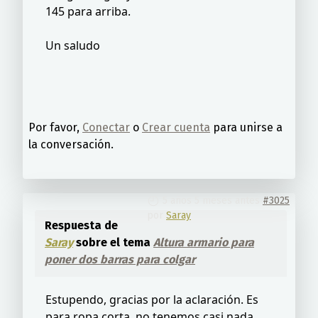
145 para arriba.
Un saludo
Por favor,
Conectar
o
Crear cuenta
para unirse a
la conversación.
5 años 5 meses antes
#3025
por
Saray
Respuesta de
Saray
sobre el tema
Altura armario para
poner dos barras para colgar
Estupendo, gracias por la aclaración. Es
para ropa corta, no tenemos casi nada