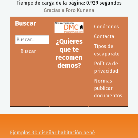
Tiempo de carga de la página: 0.929 segundos
Gracias a
Foro Kunena
Buscar
Conócenos
Contacta
Buscar...
¿Quieres
Tipos de
que te
Buscar
escaparate
recomen
Política de
demos?
privacidad
Normas
publicar
documentos
Ejemplos 3D diseñar habitación bebé