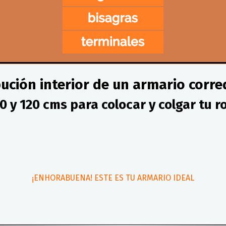
bución interior de un armario corre
0 y 120 cms para colocar y colgar tu r
¡ENHORABUENA! ESTE ES TU ARMARIO IDEAL