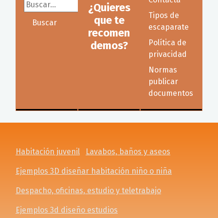
Buscar...
¿Quieres
Tipos de
que te
Buscar
escaparate
recomen
Política de
demos?
privacidad
Normas
publicar
documentos
Habitación juvenil
Lavabos, baños y aseos
Ejemplos 3D diseñar habitación niño o niña
Despacho, oficinas, estudio y teletrabajo
Ejemplos 3d diseño estudios