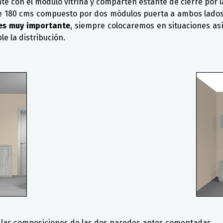
ente con el módulo vitrina y comparten estante de cierre por
de 180 cms compuesto por dos módulos puerta a ambos lados 
 es muy importante
, siempre colocaremos en situaciones así
e la distribución.
d las composiciones de las dos paredes antes comentadas.