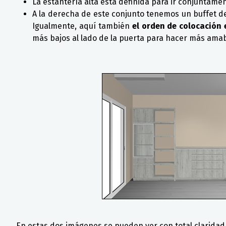
La estantería alta está definida para ir conjuntam
A la derecha de este conjunto tenemos un buffet 
Igualmente, aquí también
el orden de colocación
más bajos al lado de la puerta para hacer más amabl
En estas dos imágenes se pueden ver con total clarida